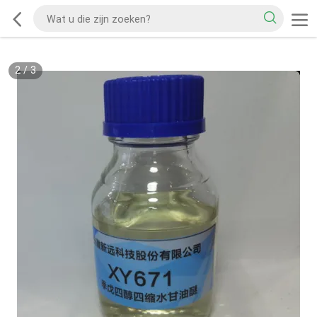
2
/
3