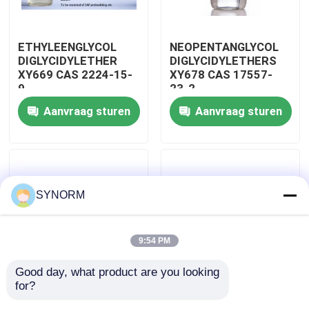
Fabrieksreis
ETHYLEENGLYCOL
NEOPENTANGLYCOL
DIGLYCIDYLETHER
DIGLYCIDYLETHERS
XY669 CAS 2224-15-
XY678 CAS 17557-
Kwaliteitscontrole
9
23-2
Aanvraag sturen
Aanvraag sturen
Contacteer ons
Verzoek om een Citaat
SYNORM
Alkyl Glycidyl Ether
9:54 PM
Alifatische Glycidyl Ether
Good day, what product are you looking 
for?
Polypropyleenglycoldiglycidylethers
XY633S alifatische
De Ether van glycoldiglycidyl
XY207 CAS 26142-
Glycidyl Etheroxirane