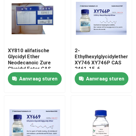
XY810 alifatische
2-
Glycidyl Ether
Ethylhexylglycidylethers
Neodecanoic Zure
XY746 XY746P CAS
Glycidyl Ester CAS
2461-15-6
2676 45 5
Aanvraag sturen
Aanvraag sturen
Huis
Producten
Ongeveer ons