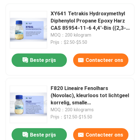
XY641 Tetrakis Hydroxymethyl
Diphenylol Propane Epoxy Harz
CAS 85954-11-6 4,4'-Bis ((2,3-
epoxypropoxy) -3,3",5,5'-
MOQ：200 kilogram
tetramethylbiphenyl
Prijs：$2.50-$5.50
Beste prijs
Contacteer ons
F820 Lineaire Fenolhars
(Novolac), kleurloos tot lichtgeel
korrelig, smalle
molecuulgewichtverdeling en
MOQ：200 kilograms
ultralage niveaus van vrij fenol en
Prijs：$12.50-$15.50
ionische onzuiverheden
Beste prijs
Contacteer ons