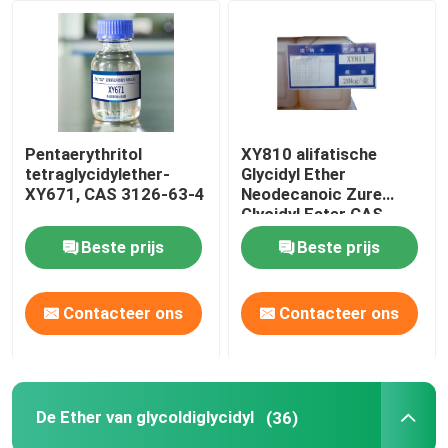
Fabrieksreis
Kwaliteitscontrole
Pentaerythritol
XY810 alifatische
tetraglycidylether-
Glycidyl Ether
Contacteer ons
XY671, CAS 3126-63-4
Neodecanoic Zure
Glycidyl Ester CAS
2676 45 5
Beste prijs
Beste prijs
Verzoek om een Citaat
Alkyl Glycidyl Ether
Contacteer ons
Contacteer ons
Alifatische Glycidyl Ether
De Ether van glycoldiglycidyl
(36)
De Ether van glycoldiglycidyl