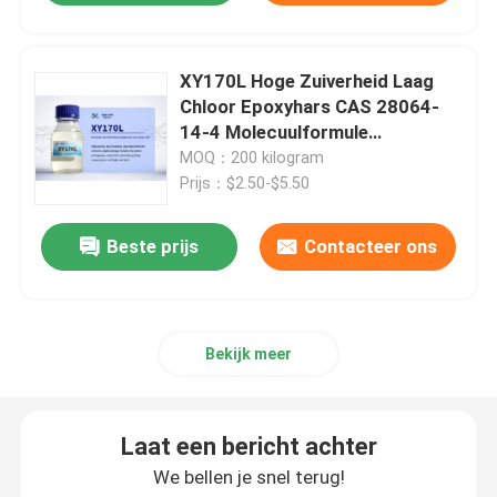
XY170L Hoge Zuiverheid Laag
Chloor Epoxyhars CAS 28064-
14-4 Molecuulformule
(C6H6O.C3H5ClO.CH2O)x, Poly
MOQ：200 kilogram
Bisphenol F-co-epichloorhydrine
Prijs：$2.50-$5.50
Glycidyl Eind-gecapped
Beste prijs
Contacteer ons
Bekijk meer
Laat een bericht achter
We bellen je snel terug!