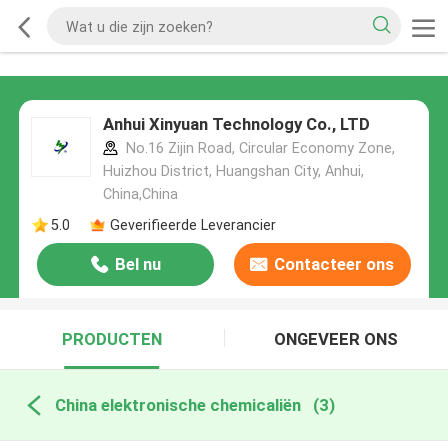
Anhui Xinyuan Technology Co., LTD
No.16 Zijin Road, Circular Economy Zone,
Huizhou District, Huangshan City, Anhui,
China,China
5.0
Geverifieerde Leverancier
Bel nu
Contacteer ons
PRODUCTEN
ONGEVEER ONS
China elektronische chemicaliën
(3)