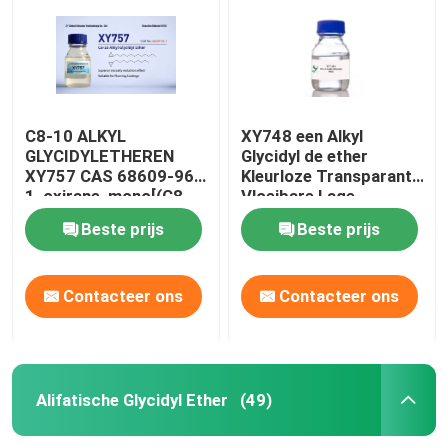
C8-10 ALKYL
XY748 een Alkyl
GLYCIDYLETHEREN
Glycidyl de ether
XY757 CAS 68609-96-
Kleurloze Transparante
1, oxirane, mono[(C8-
Vloeibare Lage
10-
Vluchtigheid van
Beste prijs
Beste prijs
alkyloxy)methyl]derivaten,
C12~14
moleculaire formule
C36H72O6, EG-nr. 271-
Contacteer ons
Contacteer ons
845-2
Huis
Producten
Alifatische Glycidyl Ether
(49)
Ongeveer ons