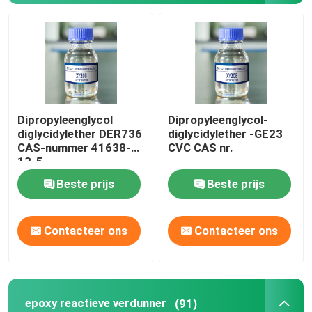
epoxy reactieve verdunner
Phenyl Glycidyl Ether
Dipropyleenglycol
Dipropyleenglycol-
Bisphenol een Epoxyhars
diglycidylether DER736
diglycidylether -GE23
CAS-nummer 41638-
CVC CAS nr.
13-5
CAS 28768 32 3
Beste prijs
Beste prijs
Amine genezende agent
Contacteer ons
Contacteer ons
Allyl Glycidyl Ether
De gehydrogeneerde epoxyhars van Bisphenol A
epoxy reactieve verdunner
(91)