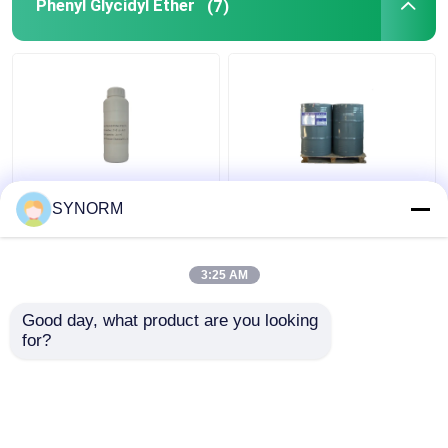
Phenyl Glycidyl Ether
(7)
C10H12O2 moleculair
Industrieel de Flits
SYNORM
Formule Kleurloos
Brandend Punt >200 ℃
Transparant Vloeibaar
van de
Soortelijk gewicht 1,08
Rangc6h5ch2och2
3:25 AM
CHCH2 O Structureel
Beste prijs
Beste prijs
Formule
Good day, what product are you looking 
for?
Contacteer ons
Contacteer ons