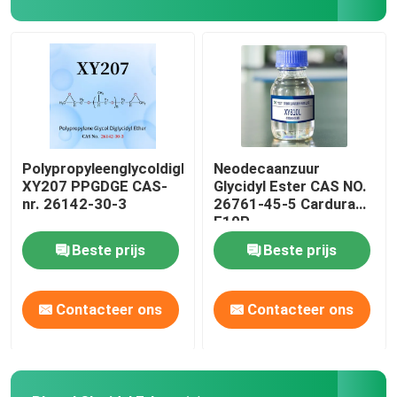
Aromatische Glycidyl Ether
Butyl Glycidyl Ether
Epoxy glycidylesters
Polypropyleenglycoldiglycidylether
Neodecaanzuur
XY207 PPGDGE CAS-
Glycidyl Ester CAS NO.
nr. 26142-30-3
26761-45-5 Cardura
Acetaalchemicaliën
E10P
Beste prijs
Beste prijs
elektronische chemicaliën
Contacteer ons
Contacteer ons
Bisfenol F epoxyhars
Novolac fenolische epoxy