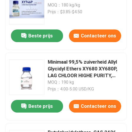
MOQ：180 kg/kg
Prijs：$3.85-$4.50
Beste prijs
Contacteer ons
Minimaal 99,5% zuiverheid Allyl
Glycidyl Ethers XY680 XY680P,
LAG CHLOOR HIGHE PURITY,
CAS 106-92-3,
MOQ：190 kg
CH2=CHCH2OCH2 CHCH2 O MF,
Prijs：4.00-5.00 USD/KG
RAW MATERIAL VAN POLYMER
EN Koppelingsmiddel
Beste prijs
Contacteer ons