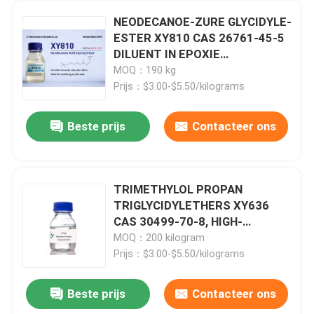
NEODECANOE-ZURE GLYCIDYLE-
ESTER XY810 CAS 26761-45-5
DILUENT IN EPOXIE
VOLKENLAKEN, POLYESTER OF
MOQ：190 kg
ACRYLIC HARSINTHESE VOOR
Prijs：$3.00-$5.50/kilograms
WATER REDUCEBELE LAKEN,
SYNTHESE VAN ALKYDE
Beste prijs
Contacteer ons
HARSINEN
TRIMETHYLOL PROPAN
TRIGLYCIDYLETHERS XY636
CAS 30499-70-8, HIGH-
TEMPERATURE
MOQ：200 kilogram
ENCAPSULANTS/ADHESIVES,
Prijs：$3.00-$5.50/kilograms
HIGH-TEMPERATURE
SEALANTS, 100% SOLIDE
Beste prijs
Contacteer ons
EPOXY COATINGS, MULTI-