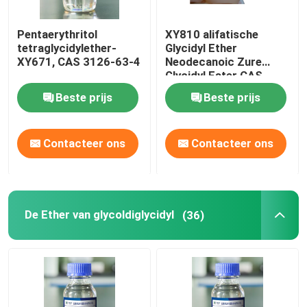
Pentaerythritol
XY810 alifatische
tetraglycidylether-
Glycidyl Ether
XY671, CAS 3126-63-4
Neodecanoic Zure
Glycidyl Ester CAS
2676 45 5
Beste prijs
Beste prijs
Contacteer ons
Contacteer ons
De Ether van glycoldiglycidyl
(36)