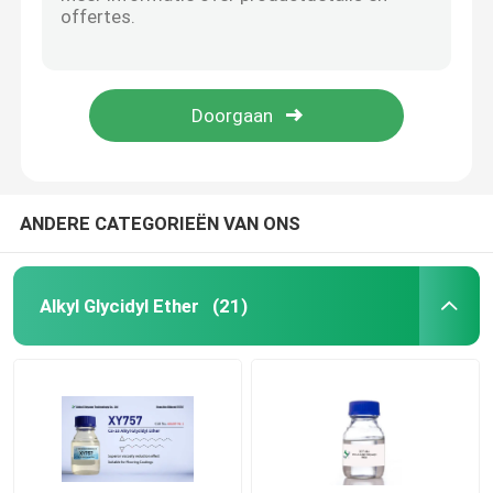
CAS 25038 04 4 XY633 de Etherversneller van Glyceroltriglycidyl voor Epoxyharsen
Cyclohexanol 4 4 1 Methylethylidene BIB 30583 72 3 Polymeer 2 Chloromethyl-Oxirane
epoxy reactieve verdunner
XY746 epoxy Reactieve Verdunner 2 MF van Ethyvlhexvlglvcidvlether C11H22O2
Epoxy Glycidyl Ether XY748 CAS Nr 68609-97-2
Phenyl Glycidyl Ether
CAS 68609 97 2 ls-LEEFTIJD Koolstof 22 aan Reactieve Verdunner van de Koolstof Myristyl Ether voor Deklaag
Bisphenol een Epoxyhars
ANDERE CATEGORIEËN VAN ONS
CAS 28768 32 3
Alkyl Glycidyl Ether
(21)
Amine genezende agent
Allyl Glycidyl Ether
De gehydrogeneerde epoxyhars van Bisphenol A