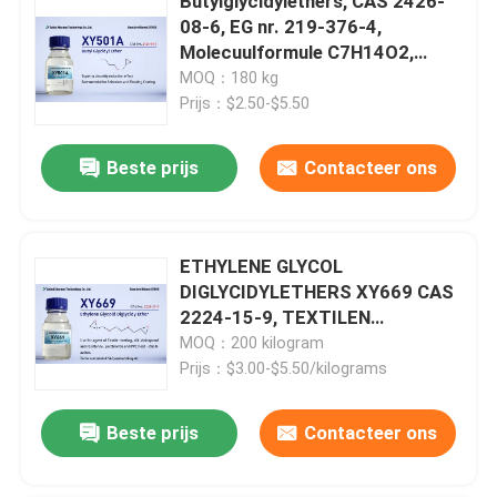
Butylglycidylethers, CAS 2426-
08-6, EG nr. 219-376-4,
Molecuulformule C7H14O2,
Mono-epoxy functioneel, Hoge
MOQ：180 kg
zuiverheid, laag chloor, Butyl 2,3-
Prijs：$2.50-$5.50
epoxypropyl ethers
Beste prijs
Contacteer ons
ETHYLENE GLYCOL
DIGLYCIDYLETHERS XY669 CAS
2224-15-9, TEXTILEN
BEHANDELINGSMIDDEL,
MOQ：200 kilogram
ZILKSCHRINKBESTAANDE EN
Prijs：$3.00-$5.50/kilograms
RESISTENTE MIDDEL,
PERCHLORIDE EN
Beste prijs
Contacteer ons
HETMOSTABILISATIE-MIDDEL
VAN PVC,Geschikt voor het
gieten van epoxy