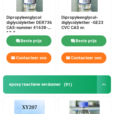
Dipropyleenglycol
Dipropyleenglycol-
diglycidylether DER736
diglycidylether -GE23
CAS-nummer 41638-
CVC CAS nr.
13-5
Beste prijs
Beste prijs
Contacteer ons
Contacteer ons
epoxy reactieve verdunner
(91)