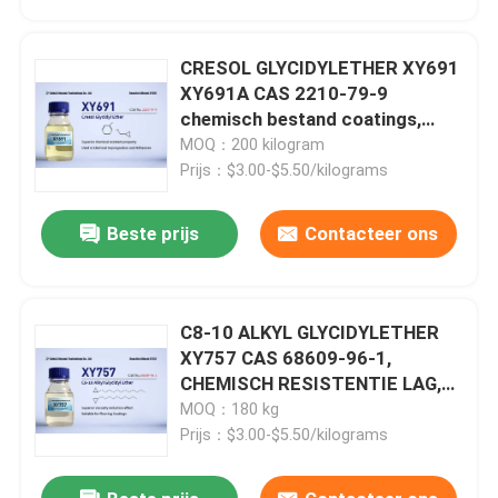
EPOXY FUNCTIONAL, voor
gebruik bij hoge temperaturen
CRESOL GLYCIDYLETHER XY691
XY691A CAS 2210-79-9
chemisch bestand coatings,
vloeren, BETON BENOEMINGEN,
MOQ：200 kilogram
BENOEMINGEN, BENOEMINGEN,
Prijs：$3.00-$5.50/kilograms
BENOEMINGEN, BENOEMINGEN,
BENOEMINGEN, BENOEMINGEN,
Beste prijs
Contacteer ons
BENOEMINGEN, BENOEMINGEN,
BENOEMINGEN
C8-10 ALKYL GLYCIDYLETHER
Huis
XY757 CAS 68609-96-1,
CHEMISCH RESISTENTIE LAG,
MARINE LAG, TOOLING EN
MOQ：180 kg
Producten
GEGASTING, GEBRUIKLICHE
Prijs：$3.00-$5.50/kilograms
KLEEFstoffen, 100% Vaste LAG
Ongeveer ons