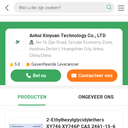
Anhui Xinyuan Technology Co., LTD
No.16 Zijin Road, Circular Economy Zone,
Huizhou District, Huangshan City, Anhui,
China,China
5.0
Geverifieerde Leverancier
Bel nu
Contacteer ons
PRODUCTEN
ONGEVEER ONS
2-Ethylhexylglycidylethers
XY746 XY746P CAS 2461-15-6