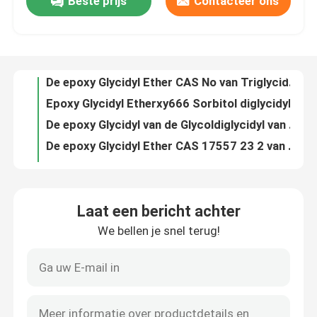
Beste prijs
Contacteer ons
Epoxy Glycidyl Etherxy634 Pentaerythritol Tetraglycidyl Ether CAS No. 3126-63-4
De epoxy Glycidyl Ether CAS No van Triglycidyl van het Etherxy636 Trimethylol Propaan. 30499-70-8
Fabrieksreis
Epoxy Glycidyl Etherxy666 Sorbitol diglycidylether CAS 68412 01 1
De epoxy Glycidyl van de Glycoldiglycidyl van de Etherxy669 Ethyleen Ether CAS 2224 15 9
Kwaliteitscontrole
De epoxy Glycidyl Ether CAS 17557 23 2 van Diglycidyl van de Etherxy678 Neopentyl Glycol
Epoxy Glycidyl Etherxy680 Allyl Glycidyl Ether CAS No. 106 92 3
Contacteer ons
Epoxy Glycidyl Etherxy686 Glycidyl Isopropyl Ether CAS No. 4016 14 2
Epoxy Glycidyl Etherxy691 o-cresol Glycidyl Ether CAS No. 2210 79 9
Epoxy Glycidyl Etherxy693 P Tert Butylphenyl Glycidyl Ether CAS No. 3101 60 8
Verzoek om een Citaat
De epoxy Glycidyl Ether CAS No van Diglycidyl van de Etherxy694 Resorcinol. 101 90 6
Laat een bericht achter
Epoxy Glycidyl Etherxy746 2-ethyl Hexyl Glycidyl Ether CAS No. 2461 15 6
Alkyl Glycidyl Ether
We bellen je snel terug!
Epoxy Glycidyl Etherxy710 Cardanol Glycidyl Ether CAS 171263 25 5
Glycidylester van neodecanozuur XY810L CAS 26761- 45-5
Alifatische Glycidyl Ether
Epoxy Glycidyl Ether Methacrylic Zure Glycidyl Ester CAS No. 106 91 2
Tgm-80 CAS 28768 32 3 N N N N Tetraepoxypropyl 4 4 Diaminodiphenylm Ethaan
De Ether van glycoldiglycidyl