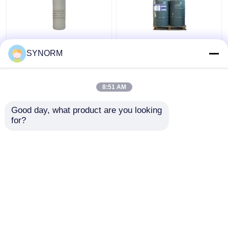
C10H12O2 moleculair
Industrieel de Flits
SYNORM
Formule Kleurloos
Brandend Punt >200 ℃
Transparant Vloeibaar
van de
Soortelijk gewicht 1,08
Rangc6h5ch2och2
8:51 AM
CHCH2 O Structureel
Beste prijs
Beste prijs
Formule
Good day, what product are you looking 
for?
Contacteer ons
Contacteer ons
Bekijk meer
Thuis
Ongeveer ons
Contacteer ons
Desktop Site
Sitemap
Privacy Policy