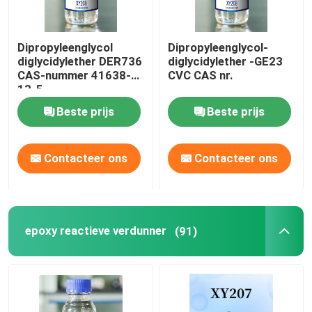
Dipropyleenglycol
Dipropyleenglycol-
diglycidylether DER736
diglycidylether -GE23
CAS-nummer 41638-
CVC CAS nr.
13-5
Beste prijs
Beste prijs
Contacteer ons
Contacteer ons
epoxy reactieve verdunner
(91)