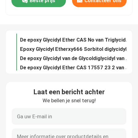
Beste prijs
Contacteer ons
Epoxy Glycidyl Etherxy634 Pentaerythritol Tetraglycidyl Ether CAS No. 3126-63-4
De epoxy Glycidyl Ether CAS No van Triglycidyl van het Etherxy636 Trimethylol Propaan. 30499-70-8
Fabrieksreis
Epoxy Glycidyl Etherxy666 Sorbitol diglycidylether CAS 68412 01 1
De epoxy Glycidyl van de Glycoldiglycidyl van de Etherxy669 Ethyleen Ether CAS 2224 15 9
Kwaliteitscontrole
De epoxy Glycidyl Ether CAS 17557 23 2 van Diglycidyl van de Etherxy678 Neopentyl Glycol
Epoxy Glycidyl Etherxy680 Allyl Glycidyl Ether CAS No. 106 92 3
Contacteer ons
Epoxy Glycidyl Etherxy686 Glycidyl Isopropyl Ether CAS No. 4016 14 2
Epoxy Glycidyl Etherxy691 o-cresol Glycidyl Ether CAS No. 2210 79 9
Epoxy Glycidyl Etherxy693 P Tert Butylphenyl Glycidyl Ether CAS No. 3101 60 8
Verzoek om een Citaat
De epoxy Glycidyl Ether CAS No van Diglycidyl van de Etherxy694 Resorcinol. 101 90 6
Laat een bericht achter
Epoxy Glycidyl Etherxy746 2-ethyl Hexyl Glycidyl Ether CAS No. 2461 15 6
Alkyl Glycidyl Ether
We bellen je snel terug!
Epoxy Glycidyl Etherxy710 Cardanol Glycidyl Ether CAS 171263 25 5
Glycidylester van neodecanozuur XY810L CAS 26761- 45-5
Alifatische Glycidyl Ether
Epoxy Glycidyl Ether Methacrylic Zure Glycidyl Ester CAS No. 106 91 2
Tgm-80 CAS 28768 32 3 N N N N Tetraepoxypropyl 4 4 Diaminodiphenylm Ethaan
De Ether van glycoldiglycidyl