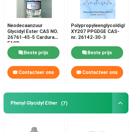
Neodecaanzuur
Polypropyleenglycoldiglyci
Glycidyl Ester CAS NO.
XY207 PPGDGE CAS-
26761-45-5 Cardura
nr. 26142-30-3
E10P
Beste prijs
Beste prijs
Contacteer ons
Contacteer ons
Phenyl Glycidyl Ether
(7)