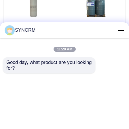
C10H12O2 moleculair
Industrieel de Flits
SYNORM
Formule Kleurloos
Brandend Punt >200 ℃
Transparant Vloeibaar
van de
Soortelijk gewicht 1,08
Rangc6h5ch2och2
11:20 AM
CHCH2 O Structureel
Beste prijs
Beste prijs
Formule
Good day, what product are you looking 
for?
Contacteer ons
Contacteer ons
Bekijk meer
Thuis
Ongeveer ons
Contacteer ons
Desktop Site
Sitemap
Privacy Policy