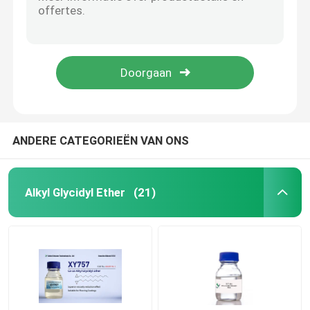
CAS 25038 04 4 XY633 de Etherversneller van Glyceroltriglycidyl voor Epoxyharsen
Cyclohexanol 4 4 1 Methylethylidene BIB 30583 72 3 Polymeer 2 Chloromethyl-Oxirane
epoxy reactieve verdunner
XY746 epoxy Reactieve Verdunner 2 MF van Ethyvlhexvlglvcidvlether C11H22O2
Epoxy Glycidyl Ether XY748 CAS Nr 68609-97-2
Phenyl Glycidyl Ether
CAS 68609 97 2 ls-LEEFTIJD Koolstof 22 aan Reactieve Verdunner van de Koolstof Myristyl Ether voor Deklaag
Bisphenol een Epoxyhars
ANDERE CATEGORIEËN VAN ONS
CAS 28768 32 3
Alkyl Glycidyl Ether
(21)
Amine genezende agent
Allyl Glycidyl Ether
De gehydrogeneerde epoxyhars van Bisphenol A