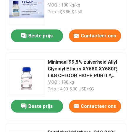
MOQ：180 kg/kg
Prijs：$3.85-$4.50
Beste prijs
Contacteer ons
Minimaal 99,5% zuiverheid Allyl
Glycidyl Ethers XY680 XY680P,
LAG CHLOOR HIGHE PURITY,
CAS 106-92-3,
MOQ：190 kg
CH2=CHCH2OCH2 CHCH2 O MF,
Prijs：4.00-5.00 USD/KG
RAW MATERIAL VAN POLYMER
EN Koppelingsmiddel
Beste prijs
Contacteer ons