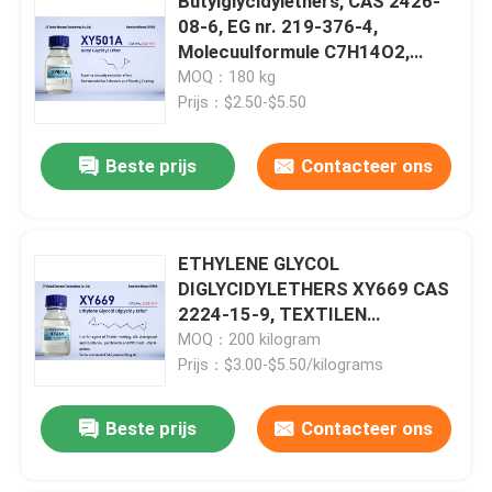
Butylglycidylethers, CAS 2426-
08-6, EG nr. 219-376-4,
Molecuulformule C7H14O2,
Mono-epoxy functioneel, Hoge
MOQ：180 kg
zuiverheid, laag chloor, Butyl 2,3-
Prijs：$2.50-$5.50
epoxypropyl ethers
Beste prijs
Contacteer ons
ETHYLENE GLYCOL
DIGLYCIDYLETHERS XY669 CAS
2224-15-9, TEXTILEN
BEHANDELINGSMIDDEL,
MOQ：200 kilogram
ZILKSCHRINKBESTAANDE EN
Prijs：$3.00-$5.50/kilograms
RESISTENTE MIDDEL,
PERCHLORIDE EN
Beste prijs
Contacteer ons
HETMOSTABILISATIE-MIDDEL
VAN PVC,Geschikt voor het
gieten van epoxy