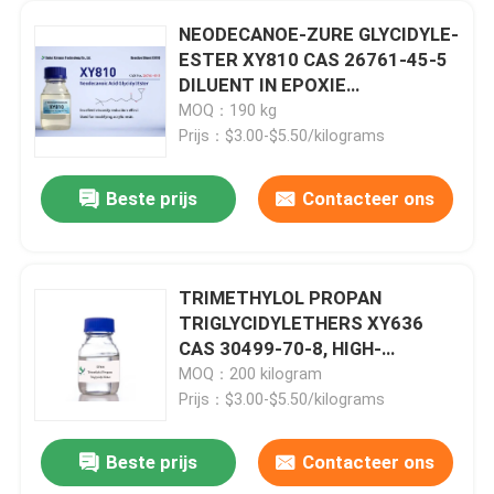
NEODECANOE-ZURE GLYCIDYLE-
ESTER XY810 CAS 26761-45-5
DILUENT IN EPOXIE
VOLKENLAKEN, POLYESTER OF
MOQ：190 kg
ACRYLIC HARSINTHESE VOOR
Prijs：$3.00-$5.50/kilograms
WATER REDUCEBELE LAKEN,
SYNTHESE VAN ALKYDE
Beste prijs
Contacteer ons
HARSINEN
TRIMETHYLOL PROPAN
TRIGLYCIDYLETHERS XY636
CAS 30499-70-8, HIGH-
TEMPERATURE
MOQ：200 kilogram
ENCAPSULANTS/ADHESIVES,
Prijs：$3.00-$5.50/kilograms
HIGH-TEMPERATURE
SEALANTS, 100% SOLIDE
Beste prijs
Contacteer ons
EPOXY COATINGS, MULTI-