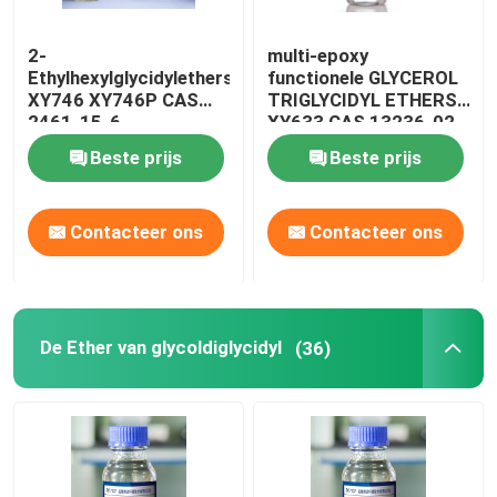
2-
multi-epoxy
Ethylhexylglycidylethers
functionele GLYCEROL
XY746 XY746P CAS
TRIGLYCIDYL ETHERS
2461-15-6
XY633 CAS 13236-02-
7, EG-nr. 236-211-1,
Beste prijs
Beste prijs
moleculaire formule
C12H20O6, 1,2,3-tris
((2,3-
Contacteer ons
Contacteer ons
epoxypropoxy)propaan
De Ether van glycoldiglycidyl
(36)