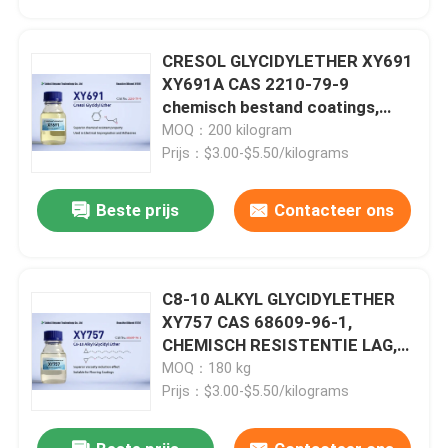
EPOXY FUNCTIONAL, voor
gebruik bij hoge temperaturen
CRESOL GLYCIDYLETHER XY691
XY691A CAS 2210-79-9
chemisch bestand coatings,
vloeren, BETON BENOEMINGEN,
MOQ：200 kilogram
BENOEMINGEN, BENOEMINGEN,
Prijs：$3.00-$5.50/kilograms
BENOEMINGEN, BENOEMINGEN,
BENOEMINGEN, BENOEMINGEN,
Beste prijs
Contacteer ons
BENOEMINGEN, BENOEMINGEN,
BENOEMINGEN
C8-10 ALKYL GLYCIDYLETHER
Huis
XY757 CAS 68609-96-1,
CHEMISCH RESISTENTIE LAG,
MARINE LAG, TOOLING EN
MOQ：180 kg
Producten
GEGASTING, GEBRUIKLICHE
Prijs：$3.00-$5.50/kilograms
KLEEFstoffen, 100% Vaste LAG
Ongeveer ons