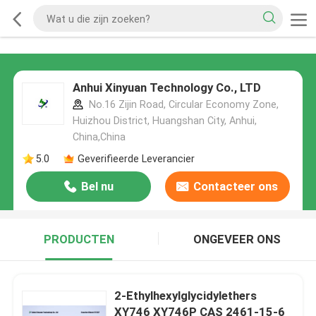
Anhui Xinyuan Technology Co., LTD
No.16 Zijin Road, Circular Economy Zone,
Huizhou District, Huangshan City, Anhui,
China,China
5.0
Geverifieerde Leverancier
Bel nu
Contacteer ons
PRODUCTEN
ONGEVEER ONS
2-Ethylhexylglycidylethers
XY746 XY746P CAS 2461-15-6