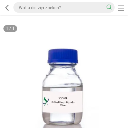
1
/
1