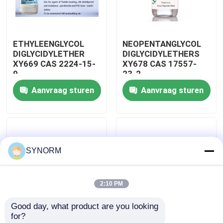
Fabrieksreis
ETHYLEENGLYCOL
NEOPENTANGLYCOL
DIGLYCIDYLETHER
DIGLYCIDYLETHERS
Kwaliteitscontrole
XY669 CAS 2224-15-
XY678 CAS 17557-
9
23-2
Aanvraag sturen
Aanvraag sturen
Contacteer ons
Verzoek om een Citaat
SYNORM
Alkyl Glycidyl Ether
2:10 PM
Alifatische Glycidyl Ether
Good day, what product are you looking 
for?
De Ether van glycoldiglycidyl
Polypropyleenglycoldiglycidylethers
XY633S alifatische