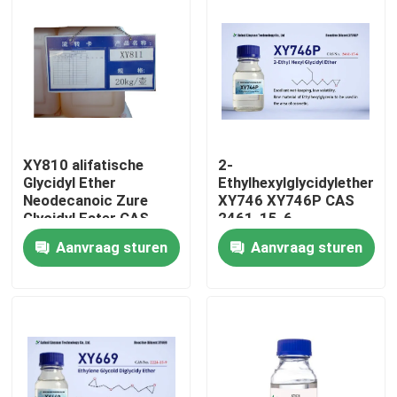
XY810 alifatische
2-
Glycidyl Ether
Ethylhexylglycidylethers
Neodecanoic Zure
XY746 XY746P CAS
Glycidyl Ester CAS
2461-15-6
2676 45 5
Aanvraag sturen
Aanvraag sturen
Huis
Producten
Ongeveer ons