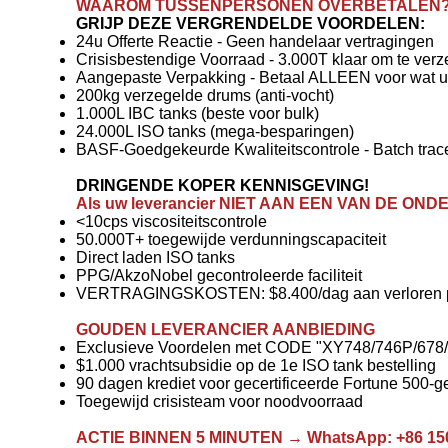
WAAROM TUSSENPERSONEN OVERBETALEN? (Fab
GRIJP DEZE VERGRENDELDE VOORDELEN:
24u Offerte Reactie - Geen handelaar vertragingen
Crisisbestendige Voorraad - 3.000T klaar om te verz
Aangepaste Verpakking - Betaal ALLEEN voor wat u 
200kg verzegelde drums (anti-vocht)
1.000L IBC tanks (beste voor bulk)
24.000L ISO tanks (mega-besparingen)
BASF-Goedgekeurde Kwaliteitscontrole - Batch tra
DRINGENDE KOPER KENNISGEVING!
Als uw leverancier NIET AAN EEN VAN DE O
<10cps viscositeitscontrole
50.000T+ toegewijde verdunningscapaciteit
Direct laden ISO tanks
PPG/AkzoNobel gecontroleerde faciliteit
VERTRAGINGSKOSTEN: $8.400/dag aan verloren pro
GOUDEN LEVERANCIER AANBIEDING
Exclusieve Voordelen met CODE "XY748/746P/678/6
$1.000 vrachtsubsidie op de 1e ISO tank bestelling
90 dagen krediet voor gecertificeerde Fortune 500-g
Toegewijd crisisteam voor noodvoorraad
ACTIE BINNEN 5 MINUTEN → WhatsApp: +86 150