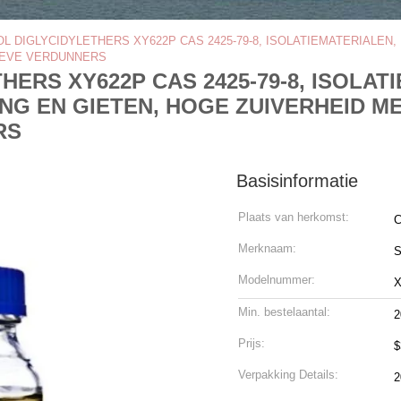
OL DIGLYCIDYLETHERS XY622P CAS 2425-79-8, ISOLATIEMATERIALE
IEVE VERDUNNERS
HERS XY622P CAS 2425-79-8, ISOLAT
NG EN GIETEN, HOGE ZUIVERHEID 
RS
Basisinformatie
Plaats van herkomst:
C
Merknaam:
S
Modelnummer:
X
Min. bestelaantal:
2
Prijs:
$
Verpakking Details:
2