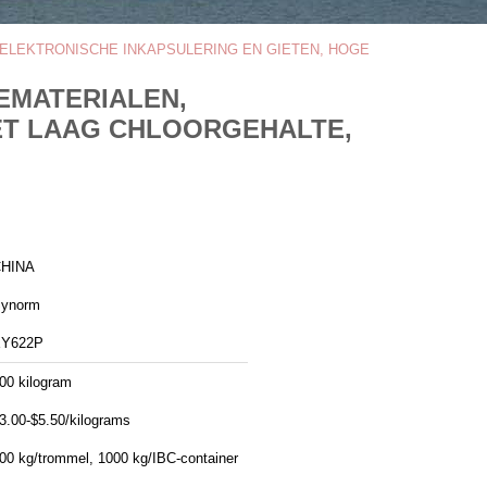
N, ELEKTRONISCHE INKAPSULERING EN GIETEN, HOGE
IEMATERIALEN,
MET LAAG CHLOORGEHALTE,
HINA
ynorm
Y622P
00 kilogram
3.00-$5.50/kilograms
00 kg/trommel, 1000 kg/IBC-container