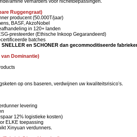
ride/amine verharders voor nichetoepassingen.
re Ruggengraat)
ner producent (50.000T/jaar)
emens, BASF, AkzoNobel
eafhandeling in 120+ landen
ESG-presteerder (Ethische Inkoop Gegarandeerd)
ecertificeerde batches
ngen SNELLER en SCHONER dan gecommoditiseerde fabrieke
an Dominantie)
roducts
sketen op ons baseren, verdwijnen uw kwaliteitsrisico's.
erdunner levering
en
spaar 12% logistieke kosten)
oor ELKE toepassing
uikt Xinyuan verdunners.