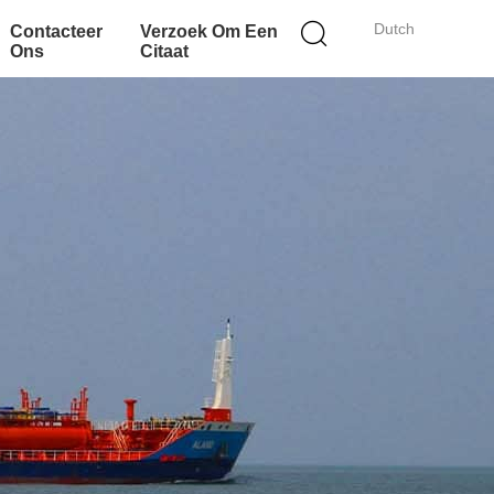
Dutch
Contacteer
Verzoek Om Een
Ons
Citaat