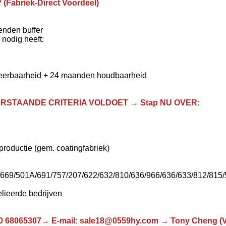
riek-Direct Voordeel)
enden buffer
nodig heeft:
ceerbaarheid + 24 maanden houdbaarheid
NDERSTAANDE CRITERIA VOLDOET → Stap NU OVER:
ductie (gem. coatingfabriek)
69/501A/691/757/207/622/632/810/636/966/636/633/812/815/
elieerde bedrijven
 68065307→ E-mail: sale18@0559hy.com → Tony Cheng (