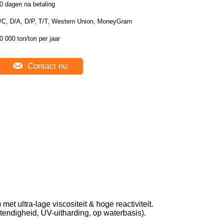
0 dagen na betaling
/C, D/A, D/P, T/T, Western Union, MoneyGram
0 000 ton/ton per jaar
Contact nu
 ultra-lage viscositeit & hoge reactiviteit.
ndigheid, UV-uitharding, op waterbasis).