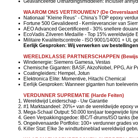
Geavanceerde Uithardingsmiddelen: Inclusief anhyd
WAAROM ONS VERTROUWEN? (De Onverslaanba
Nationaal "Kleine Reus" - China's TOP epoxy verdun
Fortune 500 Gevalideerd - Kernleverancier van Si
AEO Advanced Gecertificeerd - 30% snellere douan
EcoVadis Zilveren Medaille - Top 15% wereldwijde 
Militaire Kwaliteitscontrole - ISO 9001/14001 + UL g
Eerlijk Gesproken: Wij verwerken uw bestelli
WERELDKLASSE PARTNERSCHAPPEN (Bewijs v
Windenergie: Siemens Gamesa, Vestas
Chemische Giganten: BASF, AkzoNobel, PPG, Air P
Coatingleiders: Hempel, Jotun
Elektronica Elite: Momentive, Hitachi Chemical
Eerlijk Gesproken: Wanneer giganten hun toelevering
VERDUNNER SUPREMATIE (Harde Feiten)
Wereldwijd Leiderschap - Uw Garantie
#1 Marktaandeel: 20%+ van de wereldwijde epoxy v
Mega-Schaal Output: 50.000 ton/jaar toegewijde lijn
Geen Verpakkingsgedoe: IBC/T-drums/ISO tanks (be
Ongeëvenaarde Portfolio: 100+ verdunner grades v
Killer Stat: Elke 3e windturbineblad wereldwijd gebr