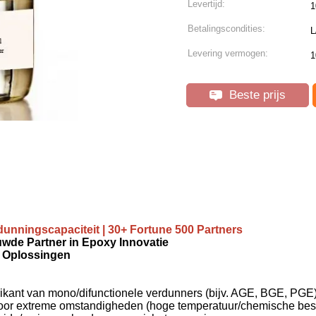
Levertijd:
1
Betalingscondities:
L
Levering vermogen:
1
Beste prijs
dunningscapaciteit | 30+ Fortune 500 Partners
uwde Partner in Epoxy Innovatie
y Oplossingen
nt van mono/difunctionele verdunners (bijv. AGE, BGE, PGE) met
or extreme omstandigheden (hoge temperatuur/chemische beste