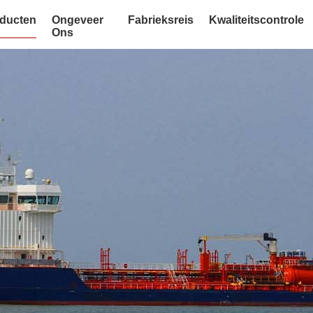
ducten
Ongeveer
Fabrieksreis
Kwaliteitscontrole
Ons